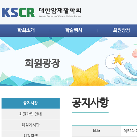
학회소개
학술행사
회원광장
회원광장
공지사항
공지사항
회원가입 안내
회원게시판
title
제52차
회원검색