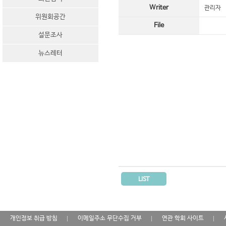
Writer
관리자
위원회공간
File
설문조사
뉴스레터
LIST
개인정보 취급 방침
이메일주소 무단수집 거부
연관 학회 사이트